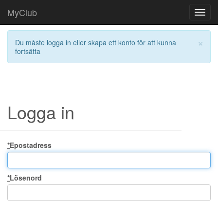
MyClub
Toggl
navig
×
Du måste logga in eller skapa ett konto för att kunna
fortsätta
Logga in
*
Epostadress
*
Lösenord