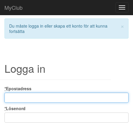
MyClub
Toggl
navig
×
Du måste logga in eller skapa ett konto för att kunna
fortsätta
Logga in
*
Epostadress
*
Lösenord