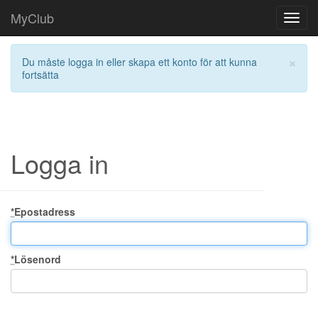
MyClub
Toggl
navig
×
Du måste logga in eller skapa ett konto för att kunna
fortsätta
Logga in
*
Epostadress
*
Lösenord