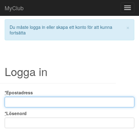
MyClub
Toggl
navig
×
Du måste logga in eller skapa ett konto för att kunna
fortsätta
Logga in
*
Epostadress
*
Lösenord