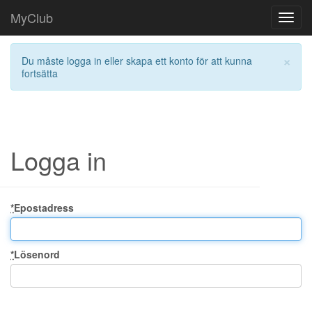
MyClub
Toggl
navig
×
Du måste logga in eller skapa ett konto för att kunna
fortsätta
Logga in
*
Epostadress
*
Lösenord