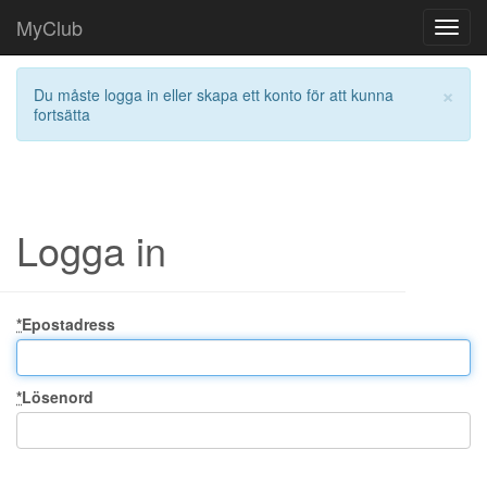
MyClub
Toggl
navig
×
Du måste logga in eller skapa ett konto för att kunna
fortsätta
Logga in
*
Epostadress
*
Lösenord