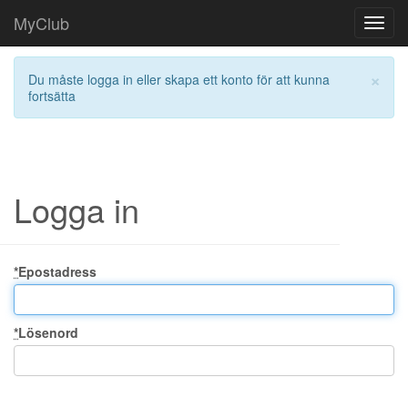
MyClub
Toggl
navig
×
Du måste logga in eller skapa ett konto för att kunna
fortsätta
Logga in
*
Epostadress
*
Lösenord