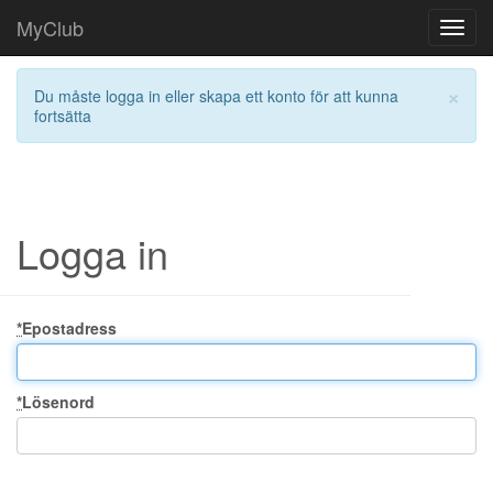
MyClub
Toggl
navig
×
Du måste logga in eller skapa ett konto för att kunna
fortsätta
Logga in
*
Epostadress
*
Lösenord