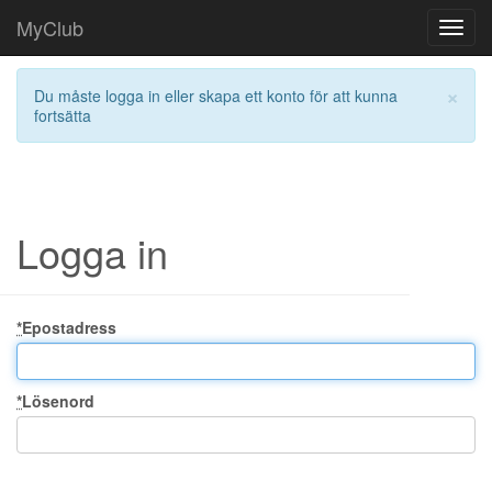
MyClub
Toggl
navig
×
Du måste logga in eller skapa ett konto för att kunna
fortsätta
Logga in
*
Epostadress
*
Lösenord