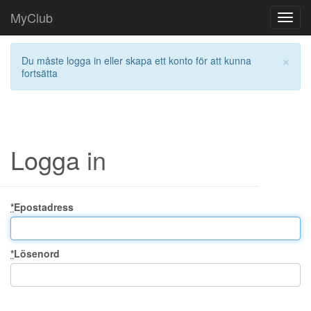
MyClub
Toggl
navig
×
Du måste logga in eller skapa ett konto för att kunna
fortsätta
Logga in
*
Epostadress
*
Lösenord