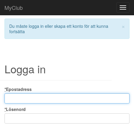
MyClub
Toggl
navig
×
Du måste logga in eller skapa ett konto för att kunna
fortsätta
Logga in
*
Epostadress
*
Lösenord