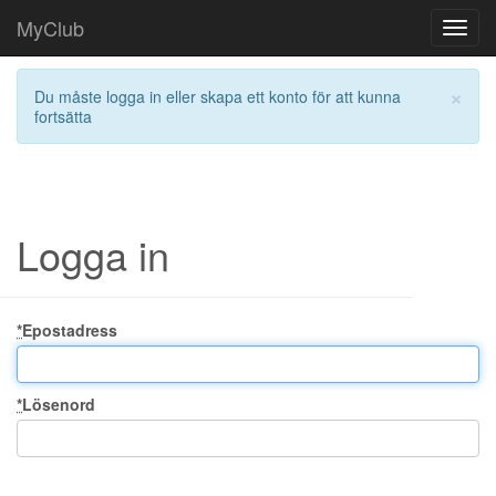
MyClub
Toggl
navig
×
Du måste logga in eller skapa ett konto för att kunna
fortsätta
Logga in
*
Epostadress
*
Lösenord