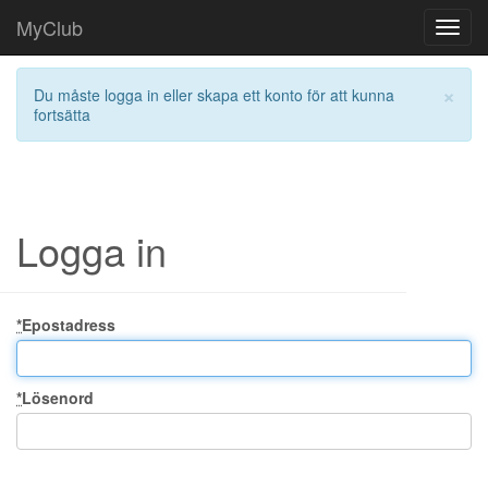
MyClub
Toggl
navig
×
Du måste logga in eller skapa ett konto för att kunna
fortsätta
Logga in
*
Epostadress
*
Lösenord