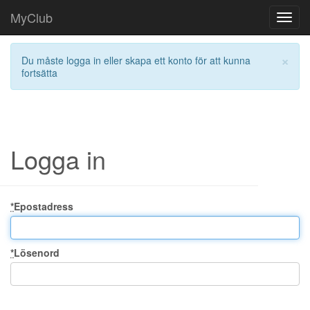
MyClub
Toggl
navig
×
Du måste logga in eller skapa ett konto för att kunna
fortsätta
Logga in
*
Epostadress
*
Lösenord