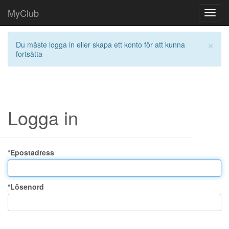
MyClub
Toggl
navig
×
Du måste logga in eller skapa ett konto för att kunna
fortsätta
Logga in
*
Epostadress
*
Lösenord