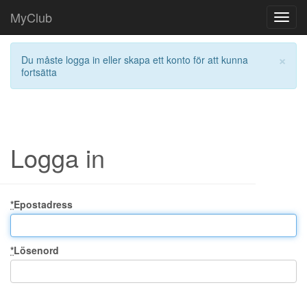
MyClub
Toggl
navig
×
Du måste logga in eller skapa ett konto för att kunna
fortsätta
Logga in
*
Epostadress
*
Lösenord