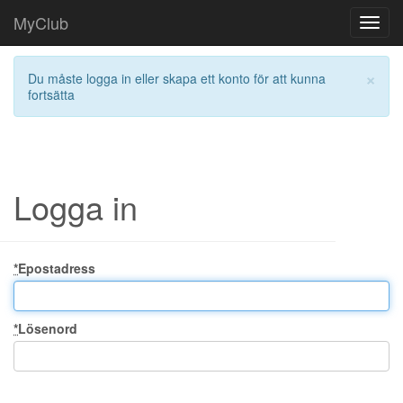
MyClub
Toggl
navig
×
Du måste logga in eller skapa ett konto för att kunna
fortsätta
Logga in
*
Epostadress
*
Lösenord