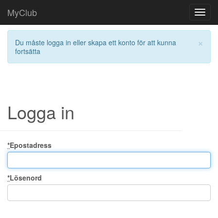
MyClub
Toggl
navig
×
Du måste logga in eller skapa ett konto för att kunna
fortsätta
Logga in
*
Epostadress
*
Lösenord