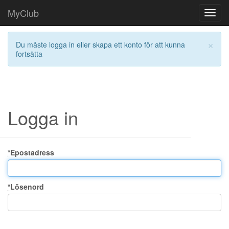
MyClub
Toggl
navig
×
Du måste logga in eller skapa ett konto för att kunna
fortsätta
Logga in
*
Epostadress
*
Lösenord