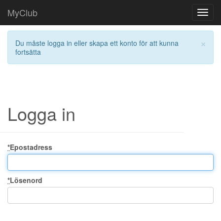
MyClub
Toggl
navig
×
Du måste logga in eller skapa ett konto för att kunna
fortsätta
Logga in
*
Epostadress
*
Lösenord