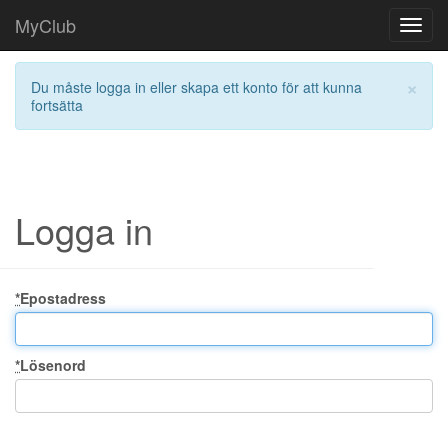
MyClub
Toggl
navig
×
Du måste logga in eller skapa ett konto för att kunna
fortsätta
Logga in
*
Epostadress
*
Lösenord