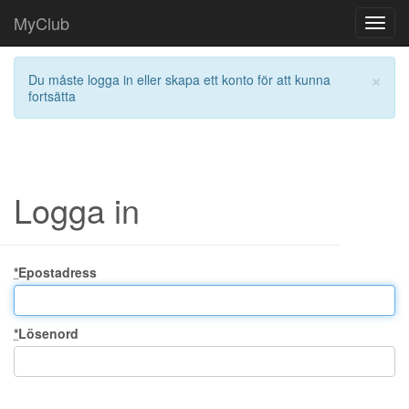
MyClub
Toggl
navig
×
Du måste logga in eller skapa ett konto för att kunna
fortsätta
Logga in
*
Epostadress
*
Lösenord