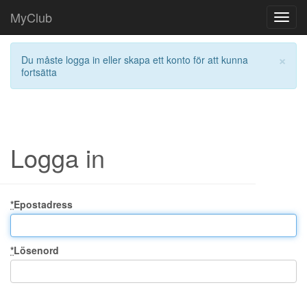
MyClub
Toggl
navig
×
Du måste logga in eller skapa ett konto för att kunna
fortsätta
Logga in
*
Epostadress
*
Lösenord