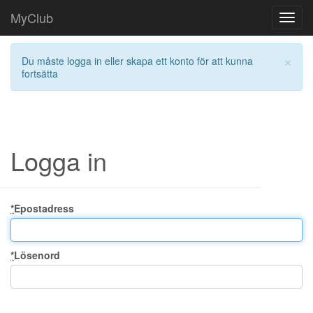
MyClub
Toggl
navig
×
Du måste logga in eller skapa ett konto för att kunna
fortsätta
Logga in
*
Epostadress
*
Lösenord