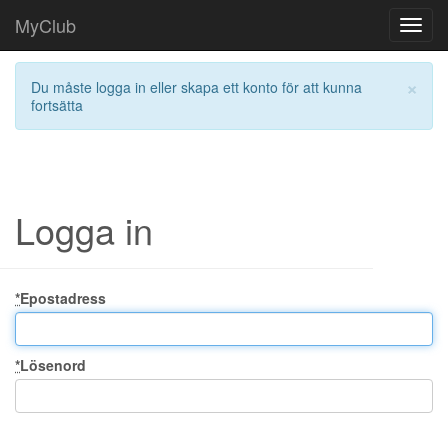
MyClub
Toggl
navig
×
Du måste logga in eller skapa ett konto för att kunna
fortsätta
Logga in
*
Epostadress
*
Lösenord