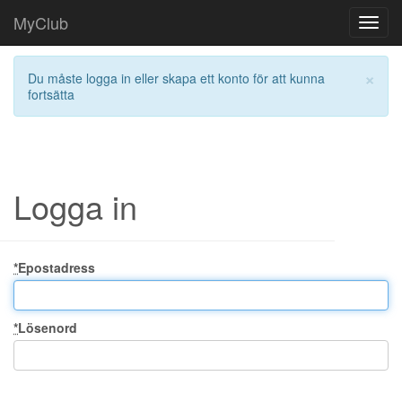
MyClub
Toggl
navig
×
Du måste logga in eller skapa ett konto för att kunna
fortsätta
Logga in
*
Epostadress
*
Lösenord