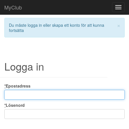
MyClub
Toggl
navig
×
Du måste logga in eller skapa ett konto för att kunna
fortsätta
Logga in
*
Epostadress
*
Lösenord