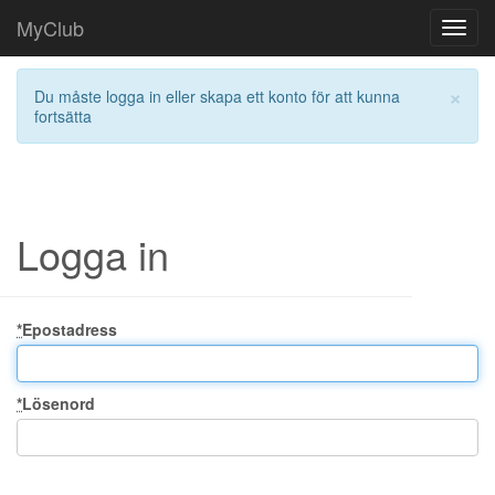
MyClub
Toggl
navig
×
Du måste logga in eller skapa ett konto för att kunna
fortsätta
Logga in
*
Epostadress
*
Lösenord