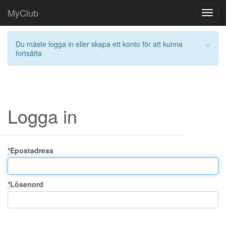
MyClub
Toggl
navig
×
Du måste logga in eller skapa ett konto för att kunna
fortsätta
Logga in
*
Epostadress
*
Lösenord