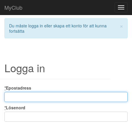
MyClub
Toggl
navig
×
Du måste logga in eller skapa ett konto för att kunna
fortsätta
Logga in
*
Epostadress
*
Lösenord